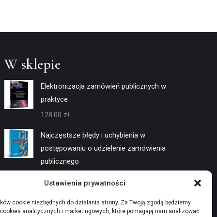
W sklepie
Elektronizacja zamówień publicznych w
praktyce
128.00
zł
Najczęstsze błędy i uchybienia w
postępowaniu o udzielenie zamówienia
publicznego
128.00
zł
Ustawienia prywatności
Negocjacje w trybach konkurencyjnych
ków cookie niezbędnych do działania strony. Za Twoją zgodą będziemy
 cookies analitycznych i marketingowych, które pomagają nam analizować
128.00
zł