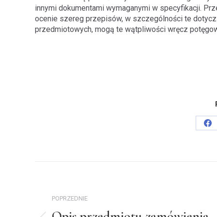
innymi dokumentami wymaganymi w specyfikacji. Prz
ocenie szereg przepisów, w szczególności te doty
przedmiotowych, mogą te wątpliwości wręcz potęgo
Sh
on
Fa
Nawigacja
wpisów
POPRZEDNIE
Opis przedmiotu zamówienia