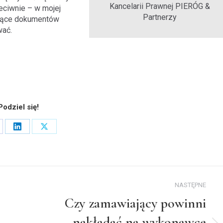
Kancelarii Prawnej PIERÓG &
eciwnie – w mojej
Partnerzy
czące dokumentów
wać.
Podziel się!
are
Share
Share
on
on
cebook
LinkedIn
X
NASTĘPNE
Czy zamawiający powinni
nakładać na wykonawcę