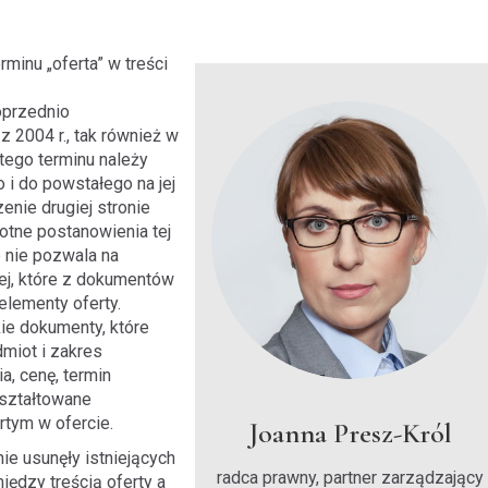
minu „oferta” w treści
oprzednio
z 2004 r., tak również w
tego terminu należy
o i do powstałego na jej
enie drugiej stronie
totne postanowienia tej
e nie pozwala na
ej, które z dokumentów
lementy oferty.
ie dokumenty, które
dmiot i zakres
, cenę, termin
 kształtowane
tym w ofercie.
Joanna Presz-Król
ie usunęły istniejących
radca prawny, partner zarządzający
iędzy treścią oferty a