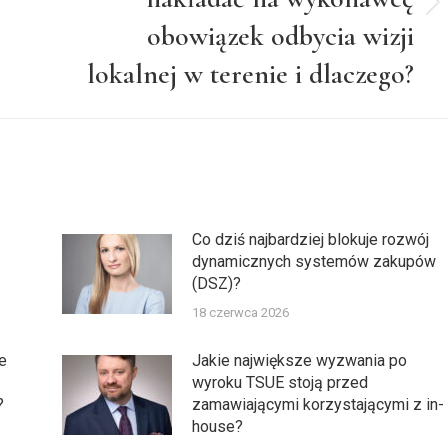
Następny
obowiązek odbycia wizji
wpis:
lokalnej w terenie i dlaczego?
Co dziś najbardziej blokuje rozwój
dynamicznych systemów zakupów
(DSZ)?
18 czerwca 2026
e
Jakie największe wyzwania po
wyroku TSUE stoją przed
?
zamawiającymi korzystającymi z in-
house?