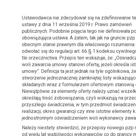
Ustawodawca nie zdecydował się na zdefiniowanie ter
ustawy z dnia 11 września 2019 r. Prawo zamówień
publicznych. Podobnie pojęcia tego nie definiowała p
obowiązująca ustawa. A zatem, tak jak na gruncie pzp 
obecnym stanie prawnym dla właściwego rozumienia 
odwołać się do regulacji art. 66 § 1 kodeksu cywilneg
tle orzecznictwa. Przepis ten wskazuje, że: „Oświadcz
woli zawarcia umowy stanowi ofertę, jeżeli określa is
umowy”. Definicja ta jest jednak na tyle ogólnikowa, ż
stworzenie jednoznacznej zamkniętej listy wskazując
składanych wraz z formularzem ofertowym stanowią e
Niewątpliwie za elementy oferty należy uznać wszelk
określają treść zobowiązania, czyli wskazują na prze
przyszłego świadczenia, w tym przedmiot świadczenia
realizacji, okres gwarancji czy inne istotne elementy
jednostronnym oświadczeniem woli wykonawcy zawar
Należy niestety stwierdzić, że przepisy nowego pzp n
od wielu lat wątpliwości wykonawców co do granicy m