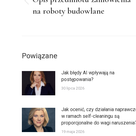
Poprzedni
na roboty budowlane
wpis:
Powiązane
Jak błędy AI wpływają na
postępowania?
30 lipca 2026
Jak ocenić, czy działania naprawcz
w ramach self-cleaningu są
proporcjonalne do wagi naruszenia
19 maja 2026