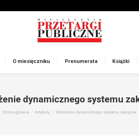
O miesięczniku
Prenumerata
Książki
żenie dynamicznego systemu za
Jesteś tutaj:
Strona główna
Artykuły
Wdrożenie dynamicznego systemu zakupów