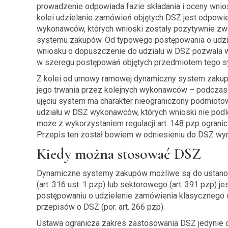
prowadzenie odpowiada fazie składania i oceny wnio
kolei udzielanie zamówień objętych DSZ jest odpowi
wykonawców, których wnioski zostały pozytywnie zwer
systemu zakupów. Od typowego postępowania o udzie
wniosku o dopuszczenie do udziału w DSZ pozwala w
w szeregu postępowań objętych przedmiotem tego s
Z kolei od umowy ramowej dynamiczny system zakupó
jego trwania przez kolejnych wykonawców – podcz
ujęciu system ma charakter nieograniczony podmiotow
udziału w DSZ wykonawców, których wnioski nie podleg
może z wykorzystaniem regulacji art. 148 pzp ograni
Przepis ten został bowiem w odniesieniu do DSZ wyr
Kiedy można stosować DSZ
Dynamiczne systemy zakupów możliwe są do ustanow
(art. 316 ust. 1 pzp) lub sektorowego (art. 391 pzp) j
postępowaniu o udzielenie zamówienia klasycznego o w
przepisów o DSZ (por. art. 266 pzp).
Ustawa ogranicza zakres zastosowania DSZ jedynie d