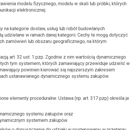
enia modelu fizycznego, modelu w skali lub próbki, których
ikacji elektronicznej.
na kategorie dostaw, usług lub robót budowlanych
ą udzielane w ramach danej kategorii. Cechy te mogą dotyczyć
ch zamówień lub obszaru geograficznego, na którym
lacją art. 32 ust. 1 pzp. Zgodnie z nim wartością dynamicznego
tych tym systemem, których zamawiający przewiduje udzielić w
amawiający powinien kierować się najszerszym zakresem
amach ustanawianego dynamicznego systemu zakupów.
ne elementy proceduralne. Ustawa (np. art. 317 pzp) określa je
ynamicznego systemu zakupów oraz
 dynamicznym systemem zakupów.
sków o dopuszczenie do udziału w postępowaniu w przetargu