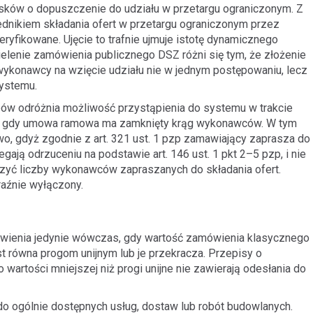
sków o dopuszczenie do udziału w przetargu ograniczonym. Z
ednikiem składania ofert w przetargu ograniczonym przez
yfikowane. Ujęcie to trafnie ujmuje istotę dynamicznego
lenie zamówienia publicznego DSZ różni się tym, że złożenie
ykonawcy na wzięcie udziału nie w jednym postępowaniu, lecz
ystemu.
w odróżnia możliwość przystąpienia do systemu w trakcie
as gdy umowa ramowa ma zamknięty krąg wykonawców. W tym
o, gdyż zgodnie z art. 321 ust. 1 pzp zamawiający zaprasza do
ają odrzuceniu na podstawie art. 146 ust. 1 pkt 2–5 pzp, i nie
czyć liczby wykonawców zapraszanych do składania ofert.
aźnie wyłączony.
ienia jedynie wówczas, gdy wartość zamówienia klasycznego
est równa progom unijnym lub je przekracza. Przepisy o
artości mniejszej niż progi unijne nie zawierają odesłania do
o ogólnie dostępnych usług, dostaw lub robót budowlanych.