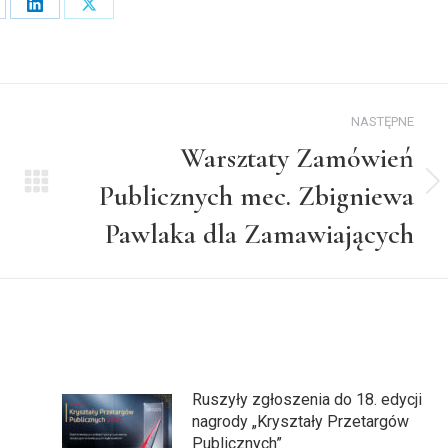
are
Share
Share
on
on
cebook
LinkedIn
X
NASTĘPNE
Warsztaty Zamówień
Publicznych mec. Zbigniewa
Następny
wpis:
Pawlaka dla Zamawiających
Ruszyły zgłoszenia do 18. edycji
nagrody „Kryształy Przetargów
Publicznych”