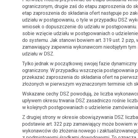
ograniczonym, drugie zaś do etapu zaproszenia do skł
etap zaproszenia do składania ofert następuje po z
udziału w postępowaniu, o tyle w przypadku DSZ wyk
wniosek o dopuszczenie do udziału w postępowaniu. 
sobie wzięcie udziału w postępowaniach o udzieleni
do systemu. Jak stanowi bowiem art. 319 ust. 2 pz
zamawiający zapewnia wykonawcom nieobjętym tym 
udziału w DSZ.
Tylko jednak w początkowej swojej fazie dynamiczn
ograniczony. W przypadku wszczęcia postępowania 
przekazać zaproszenia do składania ofert na pierws
złożonych w pierwszym wyznaczonym terminie ich skład
Wskazane cechy DSZ powodują, że liczba wykonawcó
upływem okresu trwania DSZ zasadniczo rośnie lic
w kolejnych postępowaniach o udzielenie zamówienia
Z drugiej strony w okresie obowiązywania DSZ licz
podstawie art. 322 pzp zamawiający może bowiem w
wykonawców do złożenia nowego i zaktualizowanego
z podmiotowymi środkami dowodowymi. To oznacza, 