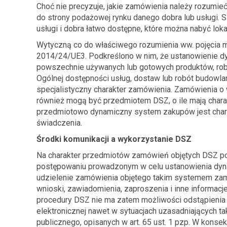
Choć nie precyzuje, jakie zamówienia należy rozumieć
do strony podażowej rynku danego dobra lub usługi. S
usługi i dobra łatwo dostępne, które można nabyć loka
Wytyczną co do właściwego rozumienia ww. pojęcia
2014/24/UE3. Podkreślono w nim, że ustanowienie 
powszechnie używanych lub gotowych produktów, robót
Ogólnej dostępności usług, dostaw lub robót budowl
specjalistyczny charakter zamówienia. Zamówienia o
również mogą być przedmiotem DSZ, o ile mają chara
przedmiotowo dynamiczny system zakupów jest chara
świadczenia.
Środki komunikacji a wykorzystanie DSZ
Na charakter przedmiotów zamówień objętych DSZ poś
postępowaniu prowadzonym w celu ustanowienia dy
udzielenie zamówienia objętego takim systemem zam
wnioski, zawiadomienia, zaproszenia i inne informacj
procedury DSZ nie ma zatem możliwości odstąpienia 
elektronicznej nawet w sytuacjach uzasadniających 
publicznego, opisanych w art. 65 ust. 1 pzp. W konse