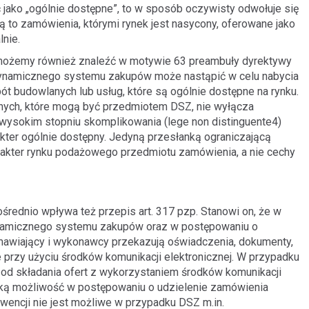
 jako „ogólnie dostępne”, to w sposób oczywisty odwołuje się
ą to zamówienia, którymi rynek jest nasycony, oferowane jako
lnie.
 możemy również znaleźć w motywie 63 preambuły dyrektywy
dynamicznego systemu zakupów może nastąpić w celu nabycia
 budowlanych lub usług, które są ogólnie dostępne na rynku.
anych, które mogą być przedmiotem DSZ, nie wyłącza
 wysokim stopniu skomplikowania (lege non distinguente4)
kter ogólnie dostępny. Jedyną przesłanką ograniczającą
kter rynku podażowego przedmiotu zamówienia, a nie cechy
rednio wpływa też przepis art. 317 pzp. Stanowi on, że w
namicznego systemu zakupów oraz w postępowaniu o
awiający i wykonawcy przekazują oświadczenia, dokumenty,
e przy użyciu środków komunikacji elektronicznej. W przypadku
od składania ofert z wykorzystaniem środków komunikacji
taką możliwość w postępowaniu o udzielenie zamówienia
kwencji nie jest możliwe w przypadku DSZ m.in.