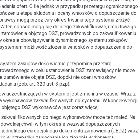
adania ofert. O ile jednak w przypadku przetargu ograniczonego
akończeniu etapu składania i oceny wniosków o dopuszczenie do
onawcy mogą przez cały okres trwania tego systemu złożyć
W ten sposób mogą się do niego zakwalifikować, umożliwiając
e zamówienia objętego DSZ, prowadzonych po zakwalifikowaniu
p, w okresie obowiązywania dynamicznego systemu zakupów
systemem możliwość złożenia wniosków o dopuszczenie do
y system zakupów dość wiernie przypomina przetarg
prowadzonego w celu ustanowienia DSZ zamawiający nie może
ze zamówienie objęte DSZ, dopóki nie oceni wniosków
ania (zob. art. 320 ust. 3 pzp).
w uczestniczących w systemie jest zmienna w czasie. Wraz z
zba wykonawców zakwalifikowanych do systemu. W konsekwencji
 objętego DSZ wykonawców jest coraz więcej.
ba zakwalifikowanych do niego wykonawców może też maleć. Na
 dowolnej chwili w tym okresie wezwać dopuszczonych
 jednolitego europejskiego dokumentu zamówienia (JEDZ) wraz
że w przypadku zaniechania ich złożenia wykonawca