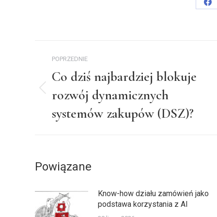
Sh
on
Fa
Nawigacja
POPRZEDNIE
wpisów
Co dziś najbardziej blokuje
rozwój dynamicznych
Poprzedni
wpis:
systemów zakupów (DSZ)?
Powiązane
Know-how działu zamówień jako
podstawa korzystania z AI