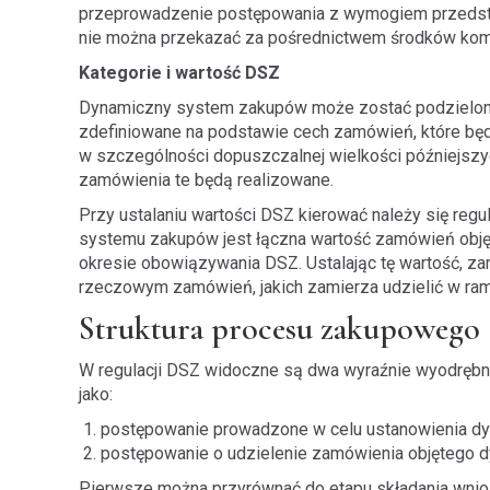
przeprowadzenie postępowania z wymogiem przedstawi
nie można przekazać za pośrednictwem środków komun
Kategorie i wartość DSZ
Dynamiczny system zakupów może zostać podzielony 
zdefiniowane na podstawie cech zamówień, które będ
w szczególności dopuszczalnej wielkości późniejszy
zamówienia te będą realizowane.
Przy ustalaniu wartości DSZ kierować należy się regu
systemu zakupów jest łączna wartość zamówień obję
okresie obowiązywania DSZ. Ustalając tę wartość, z
rzeczowym zamówień, jakich zamierza udzielić w r
Struktura procesu zakupowego
W regulacji DSZ widoczne są dwa wyraźnie wyodrębnio
jako:
postępowanie prowadzone w celu ustanowienia d
postępowanie o udzielenie zamówienia objętego
Pierwsze można przyrównać do etapu składania wnio