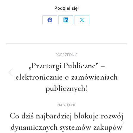
Podziel się!
Share
Share
Share
on
on
on
Facebook
LinkedIn
X
Nawigacja
POPRZEDNIE
wpisów
„Przetargi Publiczne” –
elektronicznie o zamówieniach
Poprzedni
wpis:
publicznych!
NASTĘPNE
Co dziś najbardziej blokuje rozwój
dynamicznych systemów zakupów
Następny
wpis: