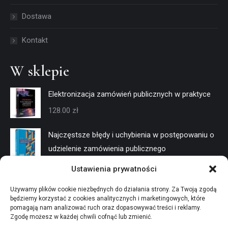
window
window
Dostawa
Kontakt
W sklepie
Elektronizacja zamówień publicznych w praktyce
128.00
zł
Najczęstsze błędy i uchybienia w postępowaniu o
udzielenie zamówienia publicznego
128.00
zł
Ustawienia prywatności
Negocjacje w trybach konkurencyjnych
Używamy plików cookie niezbędnych do działania strony. Za Twoją zgodą
będziemy korzystać z cookies analitycznych i marketingowych, które
128.00
zł
pomagają nam analizować ruch oraz dopasowywać treści i reklamy.
Zgodę możesz w każdej chwili cofnąć lub zmienić.