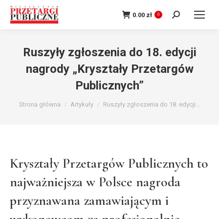
Szukaj:
0.00
zł
0
Ruszyły zgłoszenia do 18. edycji
nagrody „Kryształy Przetargów
Publicznych”
Jesteś tutaj:
Strona główna
Artykuły
Ruszyły zgłoszenia do 18. edycji…
Kryształy Przetargów Publicznych to
najważniejsza w Polsce nagroda
przyznawana zamawiającym i