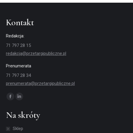
Kontakt
Redakcja:
71 797 28 15
redakcja@przetargipubliczne.pl
Prenumerata
71 797 28 34
prenumerata@przetargipubliczne.pl
Znajdź nas na:
Facebook
Linkedin
page
page
Na skróty
opens
opens
in
in
Sklep
new
new