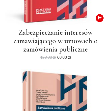
Zabezpieczanie interesów
zamawiającego w umowach o
zamówienia publiczne
Pierwotna
Aktualna
128.00
zł
60.00
zł
cena
cena
wynosiła:
wynosi:
128.00 zł.
60.00 zł.