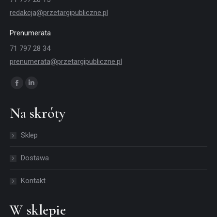
redakcja@przetargipubliczne.pl
Prenumerata
71 797 28 34
prenumerata@przetargipubliczne.pl
Znajdź nas na:
Facebook
Linkedin
page
page
Na skróty
opens
opens
in
in
Sklep
new
new
window
window
Dostawa
Kontakt
W sklepie