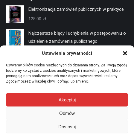
Elektronizacja zamówień publicznych w praktyce
128.00
zł
Najczęstsze błędy i uchybienia w postępowaniu o
udzielenie zamówienia publicznego
128.00
zł
Ustawienia prywatności
Negocjacje w trybach konkurencyjnych
Używamy plików cookie niezbędnych do działania strony. Za Twoją zgodą
będziemy korzystać z cookies analitycznych i marketingowych, które
128.00
zł
pomagają nam analizować ruch oraz dopasowywać treści i reklamy.
Zgodę możesz w każdej chwili cofnąć lub zmienić.
Akceptuj
Odmów
Przetargi Publiczne - miesięcznik wart zamówienia
Dostosuj
Menu dolne