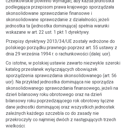
członkowskie powinno wymagać, aby każda jednostka
podlegająca przepisom prawa krajowego sporządzała
skonsolidowane sprawozdanie finansowe i
skonsolidowane sprawozdanie z działalności, jeżeli
jednostka ta (jednostka dominująca) spełnia warunki
wskazane w art. 22 ust. 1 pkt 1 dyrektywy.
Przepisy dyrektywy 2013/34/UE zostały wdrożone do
polskiego porządku prawnego poprzez art. 55 ustawy z
dnia 29 września 1994 r. o rachunkowości (dalej: uor).
Co istotne, w polskiej ustawie zawarto niezwykle szeroki
katalog przesłanek wyłączających obowiązek
sporządzenia sprawozdania skonsolidowanego (art. 56
uor). Na przykład jednostka dominująca nie sporządza
skonsolidowanego sprawozdania finansowego, jeżeli na
dzień bilansowy roku obrotowego oraz na dzień
bilansowy roku poprzedzającego rok obrotowy łączne
dane jednostki dominującej oraz wszystkich jednostek
zależnych każdego szczebla co do zasady nie
przekroczyły co najmniej dwóch z następujących trzech
wielkości: