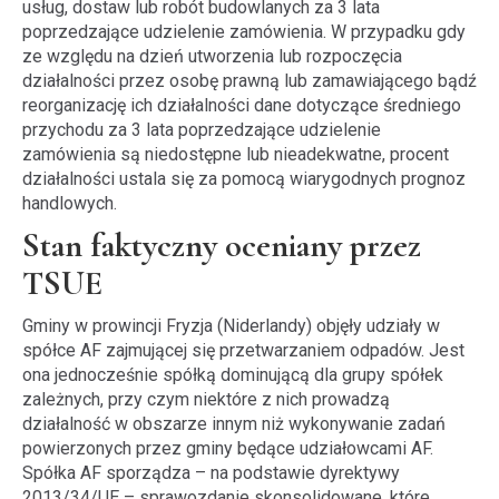
usług, dostaw lub robót budowlanych za 3 lata
poprzedzające udzielenie zamówienia. W przypadku gdy
ze względu na dzień utworzenia lub rozpoczęcia
działalności przez osobę prawną lub zamawiającego bądź
reorganizację ich działalności dane dotyczące średniego
przychodu za 3 lata poprzedzające udzielenie
zamówienia są niedostępne lub nieadekwatne, procent
działalności ustala się za pomocą wiarygodnych prognoz
handlowych.
Stan faktyczny oceniany przez
TSUE
Gminy w prowincji Fryzja (Niderlandy) objęły udziały w
spółce AF zajmującej się przetwarzaniem odpadów. Jest
ona jednocześnie spółką dominującą dla grupy spółek
zależnych, przy czym niektóre z nich prowadzą
działalność w obszarze innym niż wykonywanie zadań
powierzonych przez gminy będące udziałowcami AF.
Spółka AF sporządza – na podstawie dyrektywy
2013/34/UE – sprawozdanie skonsolidowane, które