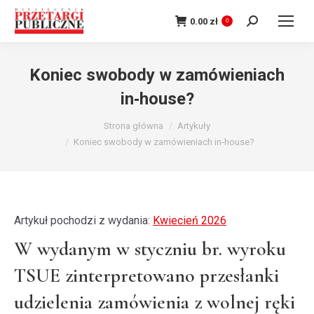
Szukaj:
0.00
zł
0
Koniec swobody w zamówieniach
in‑house?
Jesteś tutaj:
Strona główna
Artykuły
Koniec swobody w zamówieniach in‑house?
Artykuł pochodzi z wydania:
Kwiecień 2026
W wydanym w styczniu br. wyroku
TSUE zinterpretowano przesłanki
udzielenia zamówienia z wolnej ręki