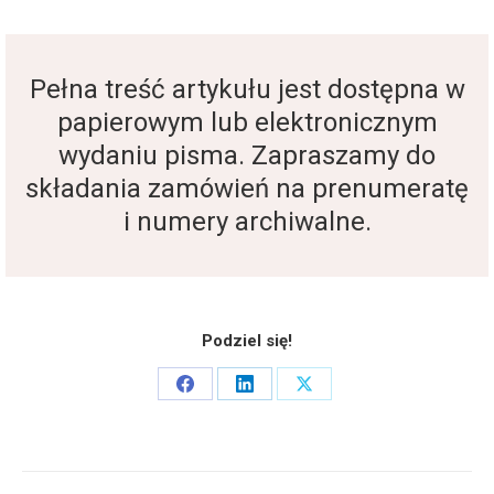
Pełna treść artykułu jest dostępna w
papierowym lub elektronicznym
wydaniu pisma. Zapraszamy do
składania zamówień na prenumeratę
i numery archiwalne.
Podziel się!
Share
Share
Share
on
on
on
Facebook
LinkedIn
X