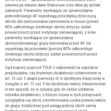
zawiera jej własne dane finansowe oraz dane jej spółek
zależnych. Parametry wynikające ze sprawozdania
jednostkowego AF wypełniają przesłankę dotyczącą
obrotu dla zastosowania zamówienia in-house (ponad
80% całkowitego średniego obrotu dotyczy zadań
powierzonych przez instytucje zamawiające), z kolei
parametry wynikające ze sprawozdania
skonsolidowanego grupy kierowanej przez AF nie
wypełniają tej przesłanki (poniżej 80% całkowitego
średniego obrotu dotyczy zadań powierzonych przez
instytucje zamawiające).
Sąd krajowy poprosił TSUE o odpowiedź na zapytanie
prejudycjalne, czy kryterium działalności ustanowione w
art. 12 ust. 3 akapit pierwszy lit. b dyrektywy klasycznej w
związku z art. 12 ust. 5 tej dyrektywy należy interpretować
w ten sposób, że w sytuacji gdy do celów ustalenia
odsetka działalności, o którym mowa w tych przepisach,
uwzględnia się obrót, a kontrolowana osoba prawna należy
do grupy, trzeba brać pod uwagę jedynie obrót samej