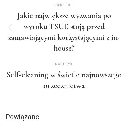
Nawigacja
POPRZEDNIE
wpisów
Jakie największe wyzwania po
wyroku TSUE stoją przed
Poprzedni
zamawiającymi korzystającymi z in-
wpis:
house?
NASTĘPNE
Self-cleaning w świetle najnowszego
Następny
orzecznictwa
wpis:
Powiązane