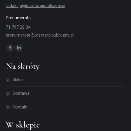
redakcja@przetargipubliczne.pl
Prenumerata
71 797 28 34
prenumerata@przetargipubliczne.pl
Znajdź nas na:
Facebook
Linkedin
page
page
Na skróty
opens
opens
in
in
Sklep
new
new
window
window
Dostawa
Kontakt
W sklepie