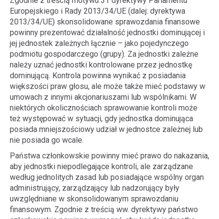
Zgodnie z treścią motywu 31 dyrektywy Parlamentu
Europejskiego i Rady 2013/34/UE (dalej: dyrektywa
2013/34/UE) skonsolidowane sprawozdania finansowe
powinny prezentować działalność jednostki dominującej i
jej jednostek zależnych łącznie – jako pojedynczego
podmiotu gospodarczego (grupy). Za jednostki zależne
należy uznać jednostki kontrolowane przez jednostkę
dominującą. Kontrola powinna wynikać z posiadania
większości praw głosu, ale może także mieć podstawy w
umowach z innymi akcjonariuszami lub wspólnikami. W
niektórych okolicznościach sprawowanie kontroli może
też występować w sytuacji, gdy jednostka dominująca
posiada mniejszościowy udział w jednostce zależnej lub
nie posiada go wcale.
Państwa członkowskie powinny mieć prawo do nakazania,
aby jednostki niepodlegające kontroli, ale zarządzane
według jednolitych zasad lub posiadające wspólny organ
administrujący, zarządzający lub nadzorujący były
uwzględniane w skonsolidowanym sprawozdaniu
finansowym. Zgodnie z treścią ww. dyrektywy państwo