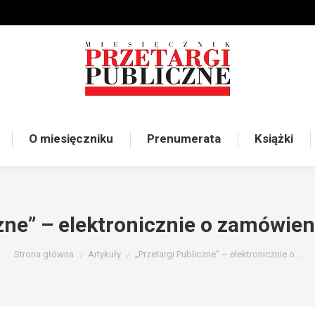
O miesięczniku
Prenumerata
Książki
zne” – elektronicznie o zamówie
Jesteś tutaj:
Strona główna
Artykuły
„Przetargi Publiczne” – elektronicznie o…