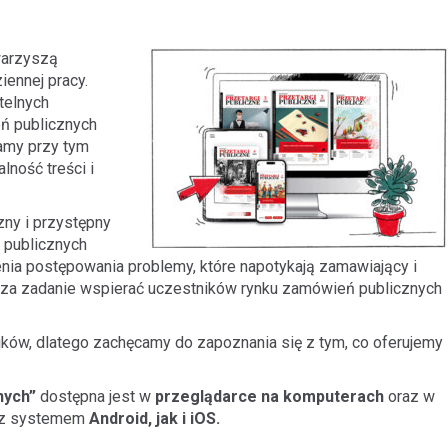
owarzyszą
ennej pracy.
telnych
ń publicznych
amy przy tym
ność treści i
zny i przystępny
 publicznych
ia postępowania problemy, które napotykają zamawiający i
 za zadanie wspierać uczestników rynku zamówień publicznych
ików, dlatego zachęcamy do zapoznania się z tym, co oferujemy
nych”
dostępna jest w
przeglądarce na komputerach
oraz w
 z systemem
Android, jak i iOS.