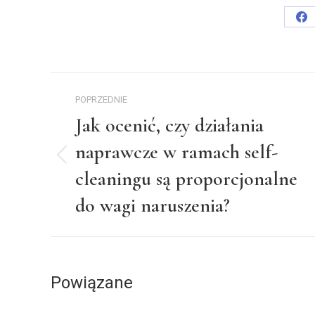
Sh
on
Fa
Nawigacja
POPRZEDNIE
wpisów
Jak ocenić, czy działania
naprawcze w ramach self-
Poprzedni
cleaningu są proporcjonalne
wpis:
do wagi naruszenia?
Powiązane