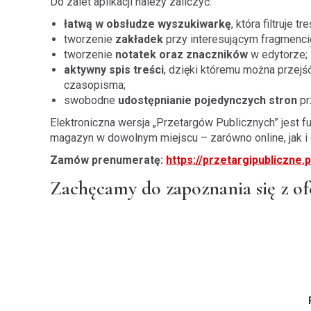
Do zalet aplikacji należy zaliczyć:
łatwą w obsłudze wyszukiwarkę
, która filtruje 
tworzenie
zakładek
przy interesującym fragmencie
tworzenie
notatek oraz znaczników
w edytorze;
aktywny spis treści
, dzięki któremu można przejś
czasopisma;
swobodne
udostępnianie pojedynczych stron
pr
Elektroniczna wersja „Przetargów Publicznych” jest f
magazyn w dowolnym miejscu – zarówno online, jak i o
Zamów prenumeratę:
https://przetargipubliczne.
Zachęcamy do zapoznania się z of