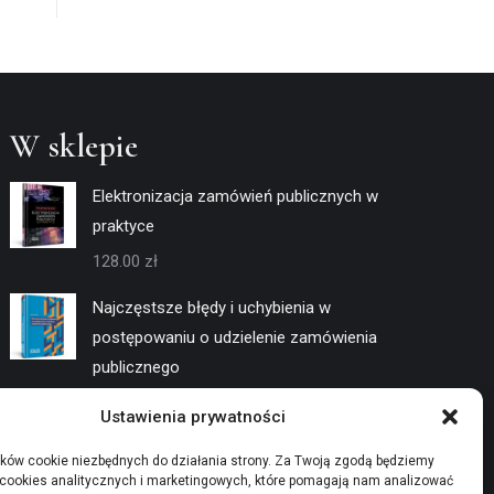
W sklepie
Elektronizacja zamówień publicznych w
praktyce
128.00
zł
Najczęstsze błędy i uchybienia w
postępowaniu o udzielenie zamówienia
publicznego
128.00
zł
Ustawienia prywatności
Negocjacje w trybach konkurencyjnych
ków cookie niezbędnych do działania strony. Za Twoją zgodą będziemy
 cookies analitycznych i marketingowych, które pomagają nam analizować
128.00
zł