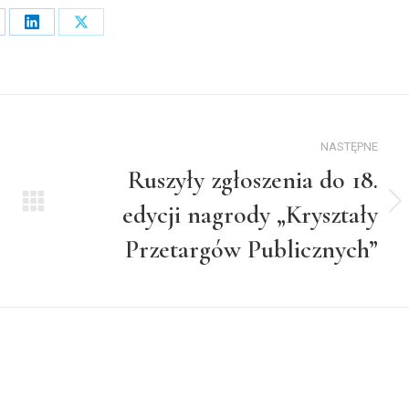
are
Share
Share
on
on
cebook
LinkedIn
X
NASTĘPNE
Ruszyły zgłoszenia do 18.
edycji nagrody „Kryształy
Następny
wpis:
Przetargów Publicznych”