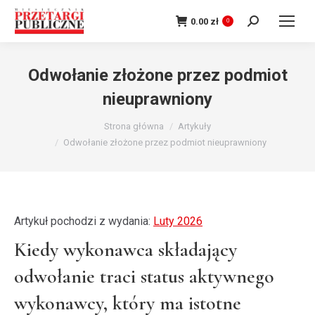
Szukaj:
0.00
zł
0
Odwołanie złożone przez podmiot
nieuprawniony
Jesteś tutaj:
Strona główna
Artykuły
Odwołanie złożone przez podmiot nieuprawniony
Artykuł pochodzi z wydania:
Luty 2026
Kiedy wykonawca składający
odwołanie traci status aktywnego
wykonawcy, który ma istotne