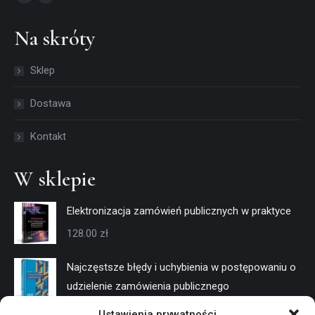
Facebook
Linkedin
page
page
Na skróty
opens
opens
in
in
Sklep
new
new
window
window
Dostawa
Kontakt
W sklepie
Elektronizacja zamówień publicznych w praktyce
128.00
zł
Najczęstsze błędy i uchybienia w postępowaniu o
udzielenie zamówienia publicznego
128.00
zł
Ustawienia prywatności