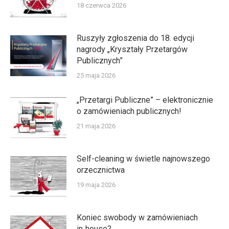
18 czerwca 2026
Ruszyły zgłoszenia do 18. edycji
nagrody „Kryształy Przetargów
Publicznych”
25 maja 2026
„Przetargi Publiczne” – elektronicznie
o zamówieniach publicznych!
21 maja 2026
Self-cleaning w świetle najnowszego
orzecznictwa
19 maja 2026
Koniec swobody w zamówieniach
in‑house?