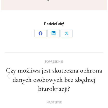
Podziel się!
Share
Share
Share
on
on
on
Facebook
LinkedIn
X
Nawigacja
POPRZEDNIE
wpisów
Czy możliwa jest skuteczna ochrona
danych osobowych bez zbędnej
Poprzedni
wpis:
biurokracji?
NASTĘPNE