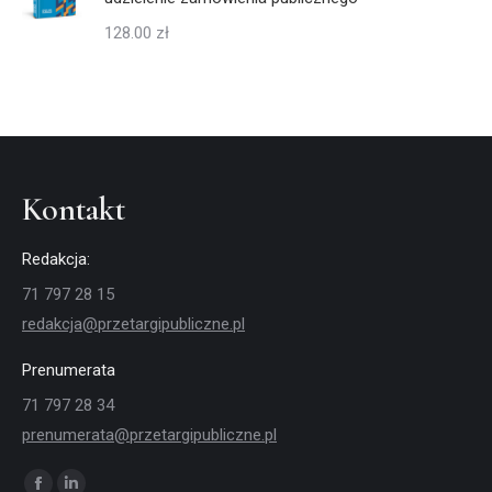
128.00
zł
Kontakt
Redakcja:
71 797 28 15
redakcja@przetargipubliczne.pl
Prenumerata
71 797 28 34
prenumerata@przetargipubliczne.pl
Znajdź nas na: