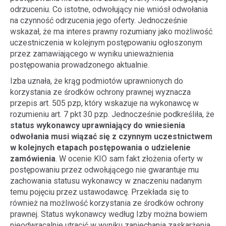
odrzuceniu. Co istotne, odwołujący nie wniósł odwołania
na czynność odrzucenia jego oferty. Jednocześnie
wskazał, że ma interes prawny rozumiany jako możliwość
uczestniczenia w kolejnym postępowaniu ogłoszonym
przez zamawiającego w wyniku unieważnienia
postępowania prowadzonego aktualnie.
Izba uznała, że krąg podmiotów uprawnionych do
korzystania ze środków ochrony prawnej wyznacza
przepis art. 505 pzp, który wskazuje na wykonawcę w
rozumieniu art. 7 pkt 30 pzp. Jednocześnie podkreśliła, że
status wykonawcy uprawniający do wniesienia
odwołania musi wiązać się z czynnym uczestnictwem
w kolejnych etapach postępowania o udzielenie
zamówienia
. W ocenie KIO sam fakt złożenia oferty w
postępowaniu przez odwołującego nie gwarantuje mu
zachowania statusu wykonawcy w znaczeniu nadanym
temu pojęciu przez ustawodawcę. Przekłada się to
również na możliwość korzystania ze środków ochrony
prawnej. Status wykonawcy według Izby można bowiem
nieodwracalnie utracić w wyniku zaniechania zaskarżenia