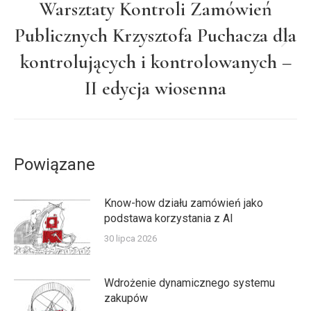
Warsztaty Kontroli Zamówień
Publicznych Krzysztofa Puchacza dla
Następny
kontrolujących i kontrolowanych –
wpis:
II edycja wiosenna
Powiązane
Know-how działu zamówień jako
podstawa korzystania z AI
30 lipca 2026
Wdrożenie dynamicznego systemu
zakupów