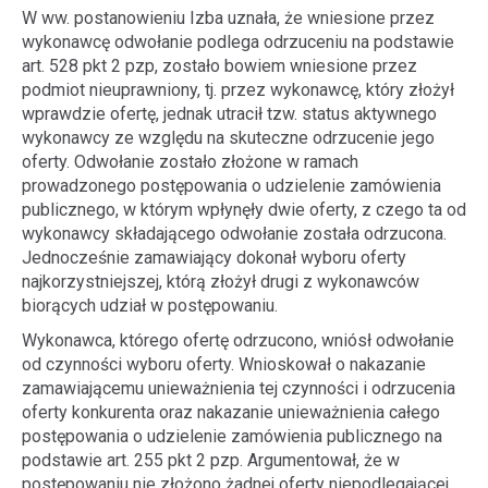
W ww. postanowieniu Izba uznała, że wniesione przez
wykonawcę odwołanie podlega odrzuceniu na podstawie
art. 528 pkt 2 pzp, zostało bowiem wniesione przez
podmiot nieuprawniony, tj. przez wykonawcę, który złożył
wprawdzie ofertę, jednak utracił tzw. status aktywnego
wykonawcy ze względu na skuteczne odrzucenie jego
oferty. Odwołanie zostało złożone w ramach
prowadzonego postępowania o udzielenie zamówienia
publicznego, w którym wpłynęły dwie oferty, z czego ta od
wykonawcy składającego odwołanie została odrzucona.
Jednocześnie zamawiający dokonał wyboru oferty
najkorzystniejszej, którą złożył drugi z wykonawców
biorących udział w postępowaniu.
Wykonawca, którego ofertę odrzucono, wniósł odwołanie
od czynności wyboru oferty. Wnioskował o nakazanie
zamawiającemu unieważnienia tej czynności i odrzucenia
oferty konkurenta oraz nakazanie unieważnienia całego
postępowania o udzielenie zamówienia publicznego na
podstawie art. 255 pkt 2 pzp. Argumentował, że w
postępowaniu nie złożono żadnej oferty niepodlegającej