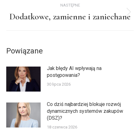
NASTĘPNE
Dodatkowe, zamienne i zaniechane
Następny
wpis:
Powiązane
Jak błędy AI wpływają na
postępowania?
30 lipca 2026
Co dziś najbardziej blokuje rozwój
dynamicznych systemów zakupów
(DSZ)?
18 czerwca 2026