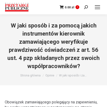
Szukaj:
0.00
zł
0
W jaki sposób i za pomocą jakich
instrumentów kierownik
zamawiającego weryfikuje
prawdziwość oświadczeń z art. 56
ust. 4 pzp składanych przez swoich
współpracowników?
Jesteś tutaj:
Strona główna
Opinie
W jaki sposób i za…
Obowiązek zamawiającego polegający na zapewnieniu,