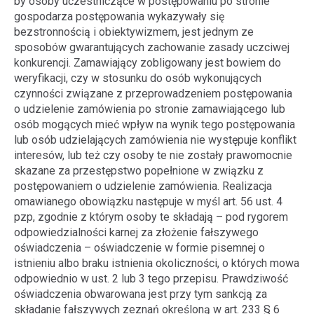
by osoby uczestniczące w postępowaniu po stronie
gospodarza postępowania wykazywały się
bezstronnością i obiektywizmem, jest jednym ze
sposobów gwarantujących zachowanie zasady uczciwej
konkurencji. Zamawiający zobligowany jest bowiem do
weryfikacji, czy w stosunku do osób wykonujących
czynności związane z przeprowadzeniem postępowania
o udzielenie zamówienia po stronie zamawiającego lub
osób mogących mieć wpływ na wynik tego postępowania
lub osób udzielających zamówienia nie występuje konflikt
interesów, lub też czy osoby te nie zostały prawomocnie
skazane za przestępstwo popełnione w związku z
postępowaniem o udzielenie zamówienia. Realizacja
omawianego obowiązku następuje w myśl art. 56 ust. 4
pzp, zgodnie z którym osoby te składają – pod rygorem
odpowiedzialności karnej za złożenie fałszywego
oświadczenia – oświadczenie w formie pisemnej o
istnieniu albo braku istnienia okoliczności, o których mowa
odpowiednio w ust. 2 lub 3 tego przepisu. Prawdziwość
oświadczenia obwarowana jest przy tym sankcją za
składanie fałszywych zeznań określoną w art. 233 § 6