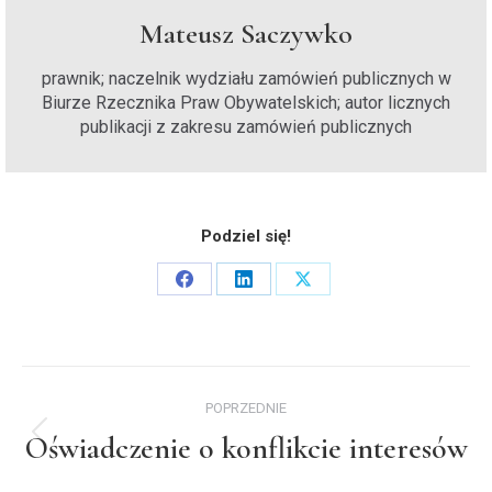
Mateusz Saczywko
prawnik; naczelnik wydziału zamówień publicznych w
Biurze Rzecznika Praw Obywatelskich; autor licznych
publikacji z zakresu zamówień publicznych
Podziel się!
Share
Share
Share
on
on
on
Facebook
LinkedIn
X
Nawigacja
POPRZEDNIE
wpisów
Oświadczenie o konflikcie interesów
Poprzedni
wpis: