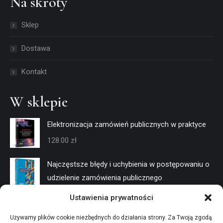
Na skróty
opens
opens
in
in
Sklep
new
new
window
window
Dostawa
Kontakt
W sklepie
Elektronizacja zamówień publicznych w praktyce
128.00
zł
Najczęstsze błędy i uchybienia w postępowaniu o
udzielenie zamówienia publicznego
128.00
zł
Ustawienia prywatności
Negocjacje w trybach konkurencyjnych
Używamy plików cookie niezbędnych do działania strony. Za Twoją zgodą