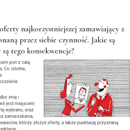
oferty najkorzystniejszej zamawiający z
naną przez siebie czynność. Jakie są
ie są tego konsekwencje?
pem jest z całą
. Co istotne,
e
nocześnie
lbo imię i
eli jest miejscem
tę wybrano, oraz
ca zamieszkania,
nawców, którzy złożyli oferty, a także punktację przyznaną
unktację;