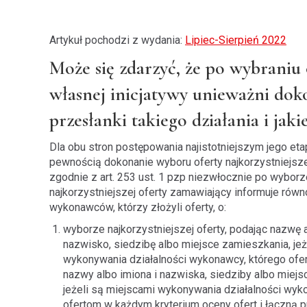
Artykuł pochodzi z wydania:
Lipiec-Sierpień 2022
Może się zdarzyć, że po wybraniu 
własnej inicjatywy unieważni doko
przesłanki takiego działania i jak
Dla obu stron postępowania najistotniejszym jego eta
pewnością dokonanie wyboru oferty najkorzystniejszej
zgodnie z art. 253 ust. 1 pzp niezwłocznie po wyborz
najkorzystniejszej oferty zamawiający informuje rów
wykonawców, którzy złożyli oferty, o:
wyborze najkorzystniejszej oferty, podając nazwę a
nazwisko, siedzibę albo miejsce zamieszkania, jeż
wykonywania działalności wykonawcy, którego ofer
nazwy albo imiona i nazwiska, siedziby albo miejs
jeżeli są miejscami wykonywania działalności wyko
ofertom w każdym kryterium oceny ofert i łączną p