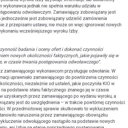
m wykonawca jednak nie spełnia warunku udziału w
postępowaniu odwoławczym. Zamawiający zobowiązany jest
 a jednocześnie jest zobowiązany udzielić zamówienia
e z przepisami ustawy, nie może on więc ignorować nowych
o wykonaniu wcześniejszego wyroku Izby:
zynność badania i oceny ofert i dokonać czynności
iem nowych okoliczności faktycznych, jakie pojawiły się w
bie, w czasie trwania postępowania odwoławczego”.
zez zamawiającego wykonawcom przysługuje odwołanie. W
macji uprawniało zamawiającego do powtórzenia czynności
oliczności, niezależnie od ustaleń, jakie poczyniła KIO w
na podstawie stanu faktycznego znanego jej w czasie
ów uzyskanych przez zamawiającego po wydaniu wyroku, a
iązany jest do uwzględnienia – w trakcie powtórnej czynności
ości. W przedmiotowej sprawie skutkowało to wykluczeniem
 stanowiło naruszenia przez zamawiającego obowiązku
ykluczenie odwołującego nastąpiło na podstawie nowych
emu, ani Izbie na etapie poprzedniego postępowania