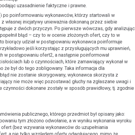
podając uzasadnienie faktyczne i prawne.
i po poinformowaniu wykonawców, którzy startowali w
 z własnej inicjatywy unieważnia dokonaną przez siebie
stępuje z dwóch przyczyn. Po pierwsze wówczas, gdy analizując
pełnił błąd – czy to w ocenie złożonych ofert, czy to w
 to biorący udział w postępowaniu wykonawca poinformuje
zykładowo jeśli korzystając z przysługujących mu uprawnień,
h w postępowaniu ofert2, a następnie poinformował
isłościach lub o czynnościach, które zamawiający wykonał w
o że był do tego zobligowany. Taka informacja dla
 błąd nie zostanie skorygowany, wykonawca skorzysta z
ający nie może więc pozostawać głuchy na zgłaszane uwagi i
e czynności dokonane zostały w sposób prawidłowy, tj. zgodnie
mówienia publicznego, którego przedmiot był opisany jako:
stępowaniu tym złożono odwołanie, a w wyniku wykonania wyroku
y ofert (bez wzywania wykonawców do uzupełniania
rt, a nie tylko względem oferty odwołującego, mimo że