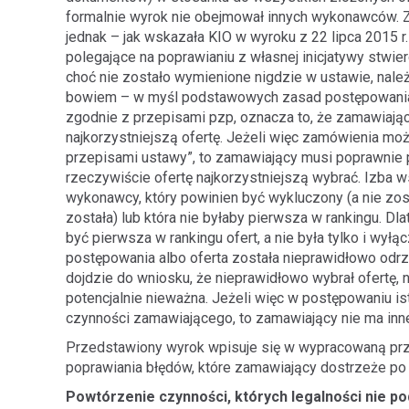
formalnie wyrok nie obejmował innych wykonawców. Za
jednak – jak wskazała KIO w wyroku z 22 lipca 2015 r
polegające na poprawianiu z własnej inicjatywy stwie
choć nie zostało wymienione nigdzie w ustawie, nale
bowiem – w myśl podstawowych zasad postępowania
zgodnie z przepisami pzp, oznacza to, że zamawiają
najkorzystniejszą ofertę. Jeżeli więc zamówienia m
przepisami ustawy”, to zamawiający musi poprawnie p
rzeczywiście ofertę najkorzystniejszą wybrać. Izba 
wykonawcy, który powinien być wykluczony (a nie zosta
została) lub która nie byłaby pierwsza w rankingu. D
być pierwsza w rankingu ofert, a nie była tylko i wy
postępowania albo oferta została nieprawidłowo od
dojdzie do wniosku, że nieprawidłowo wybrał ofertę
potencjalnie nieważna. Jeżeli więc w postępowaniu ist
czynności zamawiającego, to zamawiający nie ma inn
Przedstawiony wyrok wpisuje się w wypracowaną prz
poprawiania błędów, które zamawiający dostrzeże po
Powtórzenie czynności, których legalności nie 