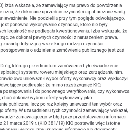
0) Izba wskazała, że zamawiający ma prawo do powtórzenia
ile uzna, że dokonane uprzednio czynności są obarczone wadą
unieważnienie. Nie podzieliła przy tym poglądu odwołującego,
 jest ponowne wykonywanie czynności, które nie były
h legalność nie podlegała kwestionowaniu. Izba wskazała, że
edząc, że dokonał pewnych czynności z naruszeniem prawa,
ną zasadą dotyczącą wszelkiego rodzaju czynności
postępowania o udzielenie zamówienia publicznego jest zaś
Dróg, którego przedmiotem zamówienia było świadczenie
ksploatacji systemu roweru miejskiego oraz zarządzaniu nim,
prawidłowo unieważnił wybór oferty wykonawcy oraz wykluczył
Odwołujący podkreślał, że mimo rozstrzygnięć KIO,
ia postępowania i do ponownego weryfikowania, czy wykonawca
, choć dokonał wyboru oferty wykonawcy jako
nie publiczne, lecz po raz kolejny unieważnił ten wybór oraz
go ofertę. W uzasadnieniu tych czynności zamawiający wskazał,
adził zamawiającego w błąd przy przedstawieniu informacji,
z 21 marca 2019 r. (KIO 381/19) KIO postawiła więc istotne
 wykonaniu wyroku Izby uzyskuje informacje lub dokumenty