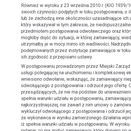
Również w wyroku z 23 września 2010 r. (KIO 1939/1
swoich czynności podjętych w toku postępowania, o 
lub że zachodzą inne okoliczności uzasadniające ich 
który wskazywał w tym zakresie, że niedopuszczalne
przedmiotem postępowania odwoławczego oraz któryc
mogłoby dojść do sytuacji, w której zamawiający, wi
utrzymałby je w mocy mimo ich wadliwości. Nadrzęd
podejmowanych przez instytucje zamawiające w toku 
ich zgodność z przepisami ustawy.
W postępowaniu prowadzonym przez Miejski Zarząd 
usługi polegającej na uruchomieniu i kompleksowej e
wniesiono odwołanie, wskazując, że zamawiający nie
odwołującego z postępowania i odrzucił jego ofertę. 
przesądzających, że nie ma podstaw do unieważnien
spełnia warunki udziału w postępowaniu, zamawiający
najkorzystniejszej, nie zawarł z nim umowy o zamówie
wykluczył odwołującego z postępowania i odrzucił je
że wykonawca w wyniku zamierzonego działania wprow
iż spełnia warunki udziału w postępowaniu. W wyroku 
pytanie: co ma zrobić zamawiający, który dopiero po