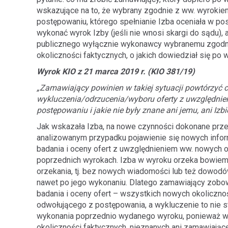
wskazujące na to, że wybrany zgodnie z ww. wyrokie
postępowaniu, którego spełnianie Izba oceniała w 
wykonać wyrok Izby (jeśli nie wnosi skargi do sądu),
publicznego wyłącznie wykonawcy wybranemu zgodni
okoliczności faktycznych, o jakich dowiedział się p
Wyrok KIO z 21 marca 2019 r. (KIO 381/19)
„Zamawiający powinien w takiej sytuacji powtórzyć c
wykluczenia/odrzucenia/wyboru oferty z uwzględnien
postępowaniu i jakie nie były znane ani jemu, ani Iz
Jak wskazała Izba, na nowe czynności dokonane pr
analizowanym przypadku pojawienie się nowych infor
badania i oceny ofert z uwzględnieniem ww. nowych ok
poprzednich wyrokach. Izba w wyroku orzeka bowiem 
orzekania, tj. bez nowych wiadomości lub też dowod
nawet po jego wykonaniu. Dlatego zamawiający zobow
badania i oceny ofert – wszystkich nowych okoliczn
odwołującego z postępowania, a wykluczenie to nie
wykonania poprzednio wydanego wyroku, ponieważ w
okoliczności faktycznych, nieznanych ani zamawiając