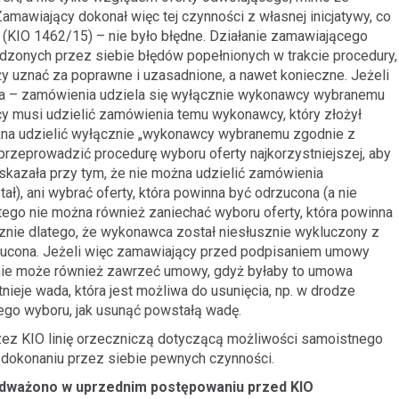
mawiający dokonał więc tej czynności z własnej inicjatywy, co
. (KIO 1462/15) – nie było błędne. Działanie zamawiającego
rdzonych przez siebie błędów popełnionych w trakcie procedury,
ży uznać za poprawne i uzasadnione, a nawet konieczne. Jeżeli
 – zamówienia udziela się wyłącznie wykonawcy wybranemu
cy musi udzielić zamówienia temu wykonawcy, który złożył
ożna udzielić wyłącznie „wykonawcy wybranemu zgodnie z
rzeprowadzić procedurę wyboru oferty najkorzystniejszej, aby
wskazała przy tym, że nie można udzielić zamówienia
ł), ani wybrać oferty, która powinna być odrzucona (a nie
latego nie można również zaniechać wyboru oferty, która powinna
łącznie dlatego, że wykonawca został niesłusznie wykluczony z
rzucona. Jeżeli więc zamawiający przed podpisaniem umowy
, nie może również zawrzeć umowy, gdyż byłaby to umowa
nieje wada, która jest możliwa do usunięcia, np. w drodze
ego wyboru, jak usunąć powstałą wadę.
ez KIO linię orzeczniczą dotyczącą możliwości samoistnego
 dokonaniu przez siebie pewnych czynności.
podważono w uprzednim postępowaniu przed KIO