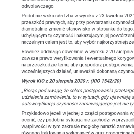
odwoławczego.
Podobnie wskazała Izba w wyroku z 23 kwietnia 2021 
przeszkód prawnych, aby przy powtarzaniu czynnoś
diametralnie zmienić stanowisko w stosunku do tego
uchylającym tę czynność i nakazującym jej powtórzen
naczelnym celem jest to, aby wybór najkorzystniejsze
Również oddalając odwołanie w wyroku z 20 sierpnia 
zawsze prawo weryfikowania i ewentualnego korygow
na przeszkodzie temu, aby gospodarz postępowania,
wcześniejszych działań, unieważnił dokonaną czynnoś
Wyrok KIO z 20 sierpnia 2020 r. (KIO 1542/20)
„Biorąc pod uwagę, że celem postępowania przetargo
udzielenia zamówienia, to w sytuacji, gdy ujawniają s
autoweryfikacja czynności zamawiającego jest nie ty
Przykładowo jeżeli w jednej z części postępowania w
ocenić, czy podobna sytuacja nie zachodzi w przypadk
wątpliwości w tym zakresie mogłoby narazić zamawiaj
równego traktowania wykonawców oraz proporcjonalno