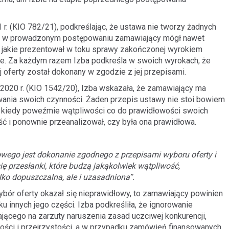
r. (KIO 782/21), podkreślając, że ustawa nie tworzy żadnych
ci w prowadzonym postępowaniu zamawiający mógł nawet
, jakie prezentował w toku sprawy zakończonej wyrokiem
ie. Za każdym razem Izba podkreśla w swoich wyrokach, że
j oferty został dokonany w zgodzie z jej przepisami.
2020 r. (KIO 1542/20), Izba wskazała, że zamawiający ma
ania swoich czynności. Żaden przepis ustawy nie stoi bowiem
 kiedy poweźmie wątpliwości co do prawidłowości swoich
ć i ponownie przeanalizował, czy była ona prawidłowa.
wego jest dokonanie zgodnego z przepisami wyboru oferty i
ię przesłanki, które budzą jakąkolwiek wątpliwość,
lko dopuszczalna, ale i uzasadniona”.
ybór oferty okazał się nieprawidłowy, to zamawiający powinien
u innych jego części. Izba podkreśliła, że ignorowanie
ącego na zarzuty naruszenia zasad uczciwej konkurencji,
ści i przejrzystości, a w przypadku zamówień finansowanych