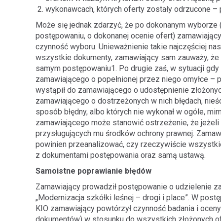
wykonawcach, których oferty zostały odrzucone – 
Może się jednak zdarzyć, że po dokonanym wyborze (
postępowaniu, o dokonanej ocenie ofert) zamawiający
czynność wyboru. Unieważnienie takie najczęściej na
wszystkie dokumenty, zamawiający sam zauważy, że po
samym postępowaniu1. Po drugie zaś, w sytuacji gdy
zamawiającego o popełnionej przez niego omyłce – pr
wystąpił do zamawiającego o udostępnienie złożonyc
zamawiającego o dostrzeżonych w nich błędach, nieśc
sposób błędny, albo których nie wykonał w ogóle, mim
zamawiającego może stanowić ostrzeżenie, że jeżeli
przysługujących mu środków ochrony prawnej. Zamawi
powinien przeanalizować, czy rzeczywiście wszystki
z dokumentami postępowania oraz samą ustawą.
Samoistne poprawianie błędów
Zamawiający prowadził postępowanie o udzielenie za
„Modernizacja szkółki leśnej – drogi i place”. W po
KIO zamawiający powtórzył czynność badania i ocen
dokumentów) w stosunku do wszystkich złożonych ofe