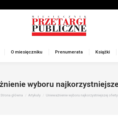
O miesięczniku
Prenumerata
Książki
nienie wyboru najkorzystniejsze
Jesteś tutaj:
Strona główna
Artykuły
Unieważnienie wyboru najkorzystniejszej oferty