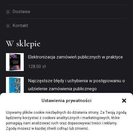
window
window
Dostawa
Kontakt
W sklepie
Elektronizacja zamówień publicznych w praktyce
128.00
zł
Najczęstsze błędy i uchybienia w postępowaniu o
udzielenie zamówienia publicznego
128.00
zł
Ustawienia prywatności
Negocjacje w trybach konkurencyjnych
Używamy plików cookie niezbędnych do działania strony. Za Twoją zgodą
będziemy korzystać z cookies analitycznych i marketingowych, które
128.00
zł
pomagają nam analizować ruch oraz dopasowywać treści i reklamy.
Zgodę możesz w każdej chwili cofnąć lub zmienić.