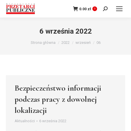
Szukaj:
0.00
zł
0
6 września 2022
Jesteś tutaj:
Strona główna
2022
wrzesień
06
Bezpieczeństwo informacji
podczas pracy z dowolnej
lokalizacji
Aktualności
6 września 2022