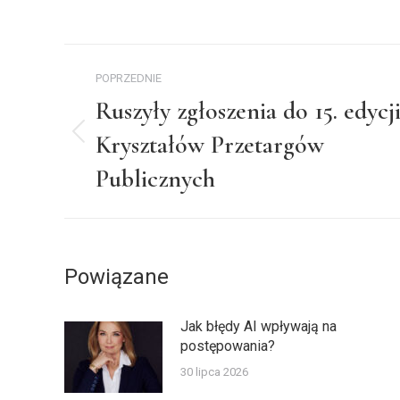
on
Fa
Nawigacja
POPRZEDNIE
wpisów
Ruszyły zgłoszenia do 15. edycj
Kryształów Przetargów
Poprzedni
wpis:
Publicznych
Powiązane
Jak błędy AI wpływają na
postępowania?
30 lipca 2026