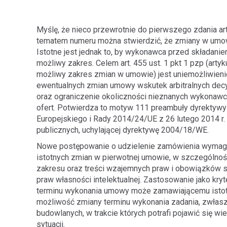
Myślę, że nieco przewrotnie do pierwszego zdania a
tematem numeru można stwierdzić, że zmiany w umo
Istotne jest jednak to, by wykonawca przed składaniem
możliwy zakres. Celem art. 455 ust. 1 pkt 1 pzp (art
możliwy zakres zmian w umowie) jest uniemożliwien
ewentualnych zmian umowy wskutek arbitralnych dec
oraz ograniczenie okoliczności nieznanych wykonaw
ofert. Potwierdza to motyw 111 preambuły dyrektywy
Europejskiego i Rady 2014/24/UE z 26 lutego 2014 r
publicznych, uchylającej dyrektywę 2004/18/WE.
Nowe postępowanie o udzielenie zamówienia wymaga
istotnych zmian w pierwotnej umowie, w szczególnoś
zakresu oraz treści wzajemnych praw i obowiązków s
praw własności intelektualnej. Zastosowanie jako kryt
terminu wykonania umowy może zamawiającemu isto
możliwość zmiany terminu wykonania zadania, zwłas
budowlanych, w trakcie których potrafi pojawić się wi
sytuacji.