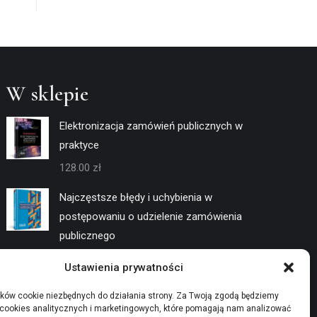
W sklepie
Elektronizacja zamówień publicznych w
praktyce
128.00
zł
Najczęstsze błędy i uchybienia w
postępowaniu o udzielenie zamówienia
publicznego
128.00
zł
Ustawienia prywatności
Negocjacje w trybach konkurencyjnych
ków cookie niezbędnych do działania strony. Za Twoją zgodą będziemy
 cookies analitycznych i marketingowych, które pomagają nam analizować
128.00
zł