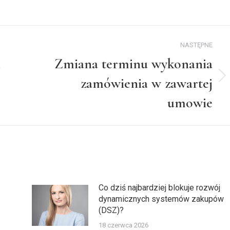
on
on
cebook
LinkedIn
X
NASTĘPNE
i
Zmiana terminu wykonania
zamówienia w zawartej
Następny
wpis:
umowie
Co dziś najbardziej blokuje rozwój
dynamicznych systemów zakupów
(DSZ)?
18 czerwca 2026