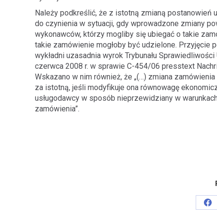
Należy podkreślić, że z istotną zmianą postanowień
do czynienia w sytuacji, gdy wprowadzone zmiany p
wykonawców, którzy mogliby się ubiegać o takie zam
takie zamówienie mogłoby być udzielone. Przyjęcie
wykładni uzasadnia wyrok Trybunału Sprawiedliwości U
czerwca 2008 r. w sprawie C-454/06 presstext Nachri
Wskazano w nim również, że „(…) zmiana zamówienia
za istotną, jeśli modyfikuje ona równowagę ekonomi
usługodawcy w sposób nieprzewidziany w warunkach
zamówienia”.
Sh