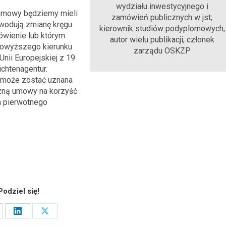
wydziału inwestycyjnego i
 umowy będziemy mieli
zamówień publicznych w jst;
owodują zmianę kręgu
kierownik studiów podyplomowych,
ówienie lub którym
autor wielu publikacji; członek
 powyższego kierunku
zarządu OSKZP
nii Europejskiej z 19
chtenagentur.
 może zostać uznana
czną umowy na korzyść
 pierwotnego
Podziel się!
are
Share
Share