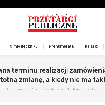
O miesięczniku
Prenumerata
Książki
ana terminu realizacji zamówien
stotną zmianę, a kiedy nie ma tak
Jesteś tutaj:
Strona główna
Opinie
W jakich przypadkach zmiana terminu…