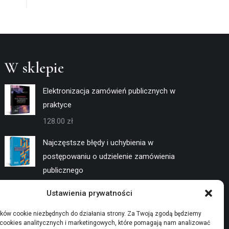
W sklepie
Elektronizacja zamówień publicznych w
praktyce
128.00
zł
Najczęstsze błędy i uchybienia w
postępowaniu o udzielenie zamówienia
publicznego
128.00
zł
Ustawienia prywatności
Negocjacje w trybach konkurencyjnych
ków cookie niezbędnych do działania strony. Za Twoją zgodą będziemy
 cookies analitycznych i marketingowych, które pomagają nam analizować
128.00
zł