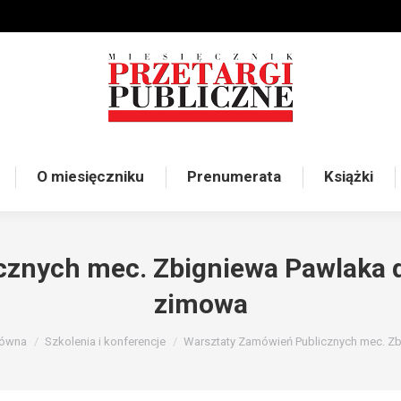
O miesięczniku
Prenumerata
Książki
cznych mec. Zbigniewa Pawlaka d
zimowa
utaj:
łówna
Szkolenia i konferencje
Warsztaty Zamówień Publicznych mec. Z