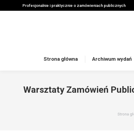
Profesjonalnie i praktycznie o zamówieniach publicznych
Strona główna
Archiwum wydań
Warsztaty Zamówień Publi
Jesteś t
Strona g