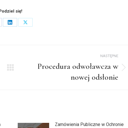
Podziel się!
are
Share
Share
on
on
cebook
LinkedIn
X
NASTĘPNE
Procedura odwoławcza w
Następny
nowej odsłonie
wpis:
h
Zamówienia Publiczne w Ochronie