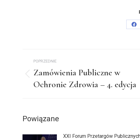
Sh
on
Fa
Nawigacja
POPRZEDNIE
wpisów
Zamówienia Publiczne w
Poprzedni
Ochronie Zdrowia – 4. edycja
wpis:
Powiązane
XXI Forum Przetargów Publicznyc