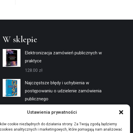
W sklepie
Elektronizacja zamówień publicznych w
praktyce
128.00
zł
Najczęstsze błędy i uchybienia w
postępowaniu o udzielenie zamówienia
publicznego
128.00
zł
Ustawienia prywatności
Negocjacje w trybach konkurencyjnych
ków cookie niezbędnych do działania strony. Za Twoją zgodą będziemy
 cookies analitycznych i marketingowych, które pomagają nam analizować
128.00
zł