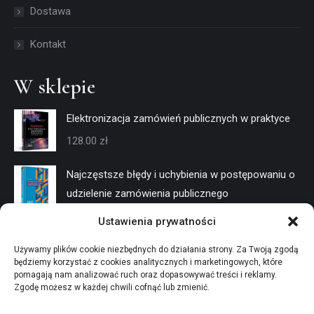
window
window
Dostawa
Kontakt
W sklepie
Elektronizacja zamówień publicznych w praktyce
128.00
zł
Najczęstsze błędy i uchybienia w postępowaniu o
udzielenie zamówienia publicznego
128.00
zł
Ustawienia prywatności
Negocjacje w trybach konkurencyjnych
Używamy plików cookie niezbędnych do działania strony. Za Twoją zgodą
będziemy korzystać z cookies analitycznych i marketingowych, które
128.00
zł
pomagają nam analizować ruch oraz dopasowywać treści i reklamy.
Zgodę możesz w każdej chwili cofnąć lub zmienić.