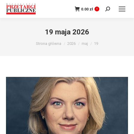
Szukaj:
0.00
zł
0
19 maja 2026
Jesteś tutaj:
Strona główna
2026
maj
19