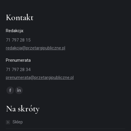
Kontakt
Redakcja:
71 797 28 15
redakcja@przetargipubliczne.pl
Prenumerata
71 797 28 34
prenumerata@przetargipubliczne.pl
Znajdź nas na:
Facebook
Linkedin
page
page
Na skróty
opens
opens
in
in
Sklep
new
new