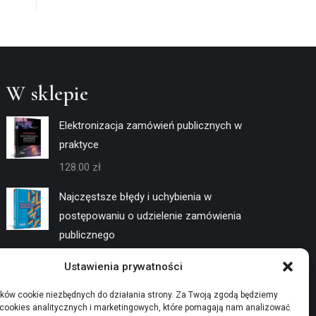
W sklepie
Elektronizacja zamówień publicznych w
praktyce
128.00
zł
Najczęstsze błędy i uchybienia w
postępowaniu o udzielenie zamówienia
publicznego
128.00
zł
Ustawienia prywatności
Negocjacje w trybach konkurencyjnych
ków cookie niezbędnych do działania strony. Za Twoją zgodą będziemy
 cookies analitycznych i marketingowych, które pomagają nam analizować
128.00
zł