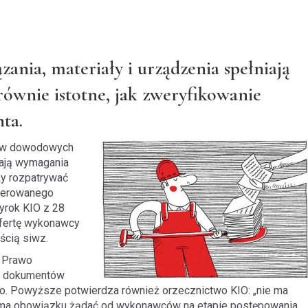
ania, materiały i urządzenia spełniają
równie istotne, jak zweryfikowanie
ta.
ków dowodowych
iają wymagania
ży rozpatrywać
oferowanego
rok KIO z 28
 ofertę wykonawcy
eścią siwz.
. Prawo
ie dokumentów
. Powyższe potwierdza również orzecznictwo KIO: „nie ma
e ma obowiązku żądać od wykonawców na etapie postępowania