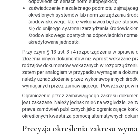
odpowiednich seriach norm europejskich;
zaświadczenie niezależnego podmiotu zajmujące
określonych systemów lub norm zarządzania środo
środowiskowego, które wykonawca będzie stosow
się do unijnego systemu zarządzania środowiskiem
środowiskowego opartych na odpowiednich norma
akredytowane jednostki.
Przy czym § 13 ust. 3 i 4 rozporządzenia w sprawie
złożenia innych dokumentów niż wprost wskazane pr
rodzajów dokumentów wskazanych w rozporządzeniu, a
zatem per analogiam w przypadku wymagania dokume
należy uznać złożenie przez wykonawcę innych śro
wymaganych przez zamawiającego. Powyższe powinno
Ograniczenie przez zamawiającego zakresu dokument
jest zakazane. Należy jednak mieć na względzie, ż
prawa zamówień publicznych jako ograniczające konku
określonych kwestii za pomocą alternatywnych dok
Precyzja określenia zakresu wy