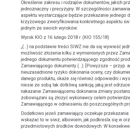
Określenie zakresu i rodzajów dokumentów, jakich 
jednoznaczny i precyzyjny. W szczególności zamawia
aspektu wystarczające będzie przekazanie jednego do
krzyżowego zweryfikowania konkretnego aspektu świ
jednym ze swoich wyroków:
Wyrok KIO z 16 lutego 2018 r. (KIO 155/18)
„(…) na podstawie treści SIWZ nie da się wywieść jed
możliwość złożenia kilku z wymienionych przez Zam
jednego dokumentu potwierdzającego zgodność produ
Zamawiającego dokumenty (…). [Powyższe – przyp. au
nieuzasadnione ryzyko dokonania oceny, czy dokument
danego produktu, okaże się również odpowiedni i wys
niesie ze sobą tak dotkliwą sankcję, jaką jest odrzuc
nakazanie Zamawiającemu dokonania zmiany postano
zobowiązani są złożyć wykonawcy celem potwierdze
Zamawiającego w odniesieniu do poszczególnych pro
Dodatkowo jeżeli zamawiający oczekuje przekazania 
wskazać to w siwz, albowiem, jak podkreśla się w orz
przedmiotowych środków dowodowych. W konsekwencji