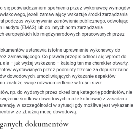
go się poświadczaniem spełnienia przez wykonawcę wymogów
wiskowego, jeżeli zamawiający wskazuje środki zarządzania
ał podczas wykonywania zamówienia publicznego, odwołując
 i audytu (EMAS) lub do innych norm zarządzania
ch europejskich lub międzynarodowych opracowanych przez
 dokumentów ustanawia istotne uprawnienie wykonawcy do
zez zamawiającego. Co prawda przepis odnosi się wprost do
le – jak wyżej wskazano – katalog ten ma charakter otwarty,
ntów wystawianych przez podmioty trzecie za dopuszczalne
dków dowodowych, umożliwiających wykazanie aspektów
 znaleźć swoje odzwierciedlenie w treści siwz.
ów, np. do wydanych przez określoną kategorię podmiotów, nie
e zawężenie środków dowodowych może kolidować z zasadami
rencję, w szczególności w sytuacji gdy możliwe jest wykazani
umentów, ze zbieżną mocą dowodową.
maganych dokumentów