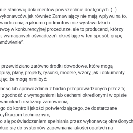
 nie stanowią dokumentów powszechnie dostępnych, (…)
 wykonawców, jak również Zamawiający nie mają wpływu na to,
iadczenia, a jakiemu podmiotowi nie wystawi takich
cę w konkurencyjnej procedurze, ale to producenci, którzy
h, wymaganych oświadczeń, określając w ten sposób grupę
amówienie”.
w przewidziano zarówno środki dowodowe, które mogą
isy, plany, projekty, rysunki, modele, wzory, jak i dokumenty
jąc, że mogą nimi być:
odność lub sprawozdania z badań przeprowadzonych przez tę
y zgodność z wymaganiami lub cechami określonymi w opisie
 warunkach realizacji zamówienia;
o do kontroli jakości potwierdzającego, że dostarczane
cyfikacjom technicznym;
o się poświadczaniem spełniania przez wykonawcę określonyc
ołuje się do systemów zapewniania jakości opartych na