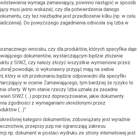
przedstawienia wymaga zamawiający, powinno nastąpić w sposób
jący musi jasno wskazać, czy dla potwierdzenia danego
kumentu, czy też niezbędne jest przedłożenie kilku (np. w celu
adczenia). Do powyższego zagadnienia odniosła się Izba w
noznacznego wniosku, czy dla produktów, których specyfika daje
awiającego dokumentów, wystarczającym będzie złożenie
ktu z SIWZ, czy należy złożyć wszystkie wymienione przez
tora] powoduje, iż wykonawcy przyjąć mają na siebie
, który w ich przekonaniu będzie odpowiedni dla specyfiki
tarczający w ocenie Zamawiającego, tym bardziej że ryzyko to
enie oferty. W tym stanie rzeczy Izba uznała za zasadne
wień SIWZ (…) poprzez doprecyzowanie, jakie dokumenty
nia zgodności z wymaganiami określonymi przez
duktów (…)”.
określonej kategorii dokumentów, zobowiązany jest wyraźnie
ecznictwie, przepisy pzp nie ograniczają zakresu
 np. dokument w postaci wydruku ze strony internetowej jest