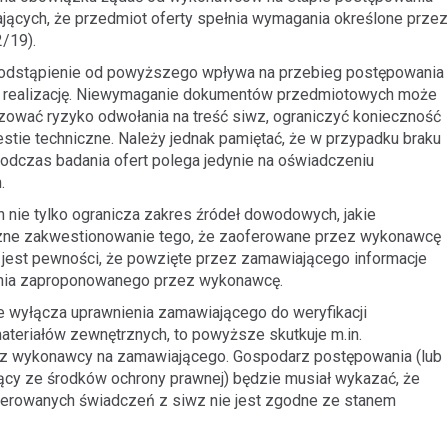
ących, że przedmiot oferty spełnia wymagania określone przez
/19).
 odstąpienie od powyższego wpływa na przebieg postępowania
ego realizację. Niewymaganie dokumentów przedmiotowych może
zować ryzyko odwołania na treść siwz, ograniczyć konieczność
stie techniczne. Należy jednak pamiętać, że w przypadku braku
czas badania ofert polega jedynie na oświadczeniu
.
ie tylko ogranicza zakres źródeł dowodowych, jakie
czne zakwestionowanie tego, że zaoferowane przez wykonawcę
 jest pewności, że powzięte przez zamawiającego informacje
zania zaproponowanego przez wykonawcę.
wyłącza uprawnienia zamawiającego do weryfikacji
teriałów zewnętrznych, to powyższe skutkuje m.in.
z wykonawcy na zamawiającego. Gospodarz postępowania (lub
jący ze środków ochrony prawnej) będzie musiał wykazać, że
erowanych świadczeń z siwz nie jest zgodne ze stanem