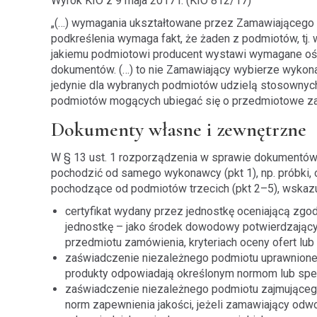
Wyrok KIO z 9 maja 2017 r. (KIO 812/17)
„(…) wymagania ukształtowane przez Zamawiającego
podkreślenia wymaga fakt, że żaden z podmiotów, tj.
jakiemu podmiotowi producent wystawi wymagane ośw
dokumentów. (…) to nie Zamawiający wybierze wykonaw
jedynie dla wybranych podmiotów udzielą stosownyc
podmiotów mogących ubiegać się o przedmiotowe z
Dokumenty własne i zewnętrzne
W § 13 ust. 1 rozporządzenia w sprawie dokumentó
pochodzić od samego wykonawcy (pkt 1), np. próbki, op
pochodzące od podmiotów trzecich (pkt 2–5), wskazu
certyfikat wydany przez jednostkę oceniającą zg
jednostkę – jako środek dowodowy potwierdzając
przedmiotu zamówienia, kryteriach oceny ofert lub
zaświadczenie niezależnego podmiotu uprawnioneg
produkty odpowiadają określonym normom lub spe
zaświadczenie niezależnego podmiotu zajmująceg
norm zapewnienia jakości, jeżeli zamawiający odw