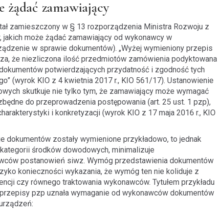
e żądać zamawiający
ał zamieszczony w § 13 rozporządzenia Ministra Rozwoju z
w, jakich może żądać zamawiający od wykonawcy w
rządzenie w sprawie dokumentów). „Wyżej wymieniony przepis
cza, że niezliczona ilość przedmiotów zamówienia podyktowana
dokumentów potwierdzających przydatność i zgodność tych
 (wyrok KIO z 4 kwietnia 2017 r., KIO 561/17). Ustanowienie
wych skutkuje nie tylko tym, że zamawiający może wymagać
będne do przeprowadzenia postępowania (art. 25 ust. 1 pzp),
arakterystyki i konkretyzacji (wyrok KIO z 17 maja 2016 r., KIO
 dokumentów zostały wymienione przykładowo, to jednak
 kategorii środków dowodowych, minimalizuje
wców postanowień siwz. Wymóg przedstawienia dokumentów
yko konieczności wykazania, że wymóg ten nie koliduje z
encji czy równego traktowania wykonawców. Tytułem przykładu
ce przepisy pzp uznała wymaganie od wykonawców dokumentów
 urządzeń: