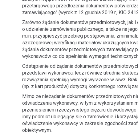
przetargowego przedłożenia dokumentów potwierdzaj
zamawiającego” (wyrok z 12 grudnia 2019 r., KIO 2412
Zarówno żądanie dokumentów przedmiotowych, jak i
o udzielenie zamówienia publicznego, a także na j
m.in. przyśpieszyć przebieg postępowania, zminimali
szczegółowej weryfikacji materiałów ukazujących kwe
żądania dokumentów przedmiotowych zamawiający pod
wykonawców co do spełniania wymagań technicznych
Odstąpienie od żądania dokumentów przedmiotowych n
przedstawi wykonawca, lecz również utrudnia skute
rozwiązania spełniają wymogi wyrażone w siwz. Brak
(np. z kart produktów) dotyczą konkretnego rozwią
Mimo że nieżądanie dokumentów przedmiotowych nie 
oświadczenia wykonawcy, w tym z wykorzystaniem ma
przeniesieniem rzeczywistego ciężaru dowodowego 
inny podmiot ubiegający się o zamówienie i korzysta
oświadczenie wykonawcy w zakresie zgodności zaof
obiektywnym.