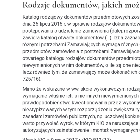
Rodzaje dokumentów, jakich moż
Katalog rodzajowy dokumentów przedmiotowych zost
dnia 26 lipca 2016 r. w sprawie rodzajów dokumentó
postępowaniu o udzielenie zamówienia (dalej: rozpo
zawiera katalog otwarty dokumentów (…). Izba zazna
różnymi potrzebami Zamawiających wymaga różnych 
przedmiotów zamówienia z potrzebami Zamawiającego”
otwartego katalogu rodzajów dokumentów przedmioto
niewymienionych w nim dokumentów, o ile są one niez
lecz również tym, że zamawiający może dokonać ich ch
725/16).
Mimo że wskazane w ww. akcie wykonawczym rodzaje
wymaganie właśnie ich, a nie innych niewymienionych
prawdopodobieństwo kwestionowania przez wykona
niestypizowanych w tym rozporządzeniu zwiększa ryz
zasadami zamówień publicznych, np. uczciwej konkur
warto przywołać wyrok, w którym KIO za naruszają
autoryzujących zainstalowanie i montaż wymaganych