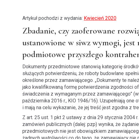
Artykuł pochodzi z wydania:
Kwiecień 2020
Zbadanie, czy zaoferowane rozwiąz
ustanowione w siwz wymogi, jest 
podmiotowe przyszłego kontrahen
Dokumenty przedmiotowe stanowią kategorię środ
służących potwierdzeniu, że roboty budowlane spełn
określone przez zamawiającego. „Dokumenty te nale
jako kwalifikowaną formę potwierdzenia zgodności 
świadczenia z wymaganym przez zamawiającego” (wy
października 2016 r., KIO 1946/16). Uzupełniają one
i mają na celu wykazanie, że jej treść jest zgodna z tr
Z art. 25 ust. 1 pkt 2 ustawy z dnia 29 stycznia 2004 r
zamówień publicznych (dalej: pzp) wynika, że żądan
przedmiotowych nie jest obowiązkiem zamawiającego
żadnych wątpliwości co do tego, że zamawiający ni