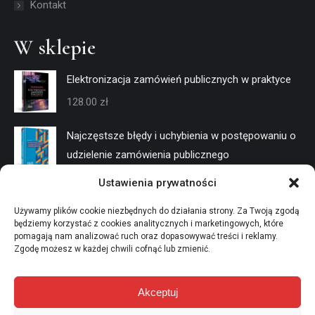
Kontakt
W sklepie
Elektronizacja zamówień publicznych w praktyce
128.00
zł
Najczęstsze błędy i uchybienia w postępowaniu o
udzielenie zamówienia publicznego
128.00
zł
Ustawienia prywatności
Negocjacje w trybach konkurencyjnych
Używamy plików cookie niezbędnych do działania strony. Za Twoją zgodą
będziemy korzystać z cookies analitycznych i marketingowych, które
128.00
zł
pomagają nam analizować ruch oraz dopasowywać treści i reklamy.
Zgodę możesz w każdej chwili cofnąć lub zmienić.
Akceptuj