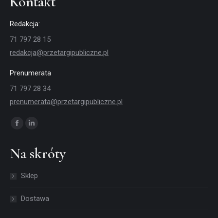
Kontakt
Redakcja:
71 797 28 15
redakcja@przetargipubliczne.pl
Prenumerata
71 797 28 34
prenumerata@przetargipubliczne.pl
Znajdź nas na:
Facebook
Linkedin
page
page
Na skróty
opens
opens
in
in
Sklep
new
new
window
window
Dostawa