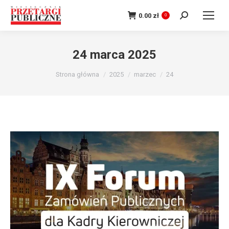
Szukaj:
0.00
zł
0
24 marca 2025
Jesteś tutaj:
Strona główna
2025
marzec
24