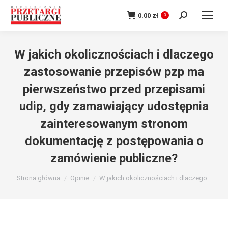
Szukaj:
0.00
zł
0
W jakich okolicznościach i dlaczego
zastosowanie przepisów pzp ma
pierwszeństwo przed przepisami
udip, gdy zamawiający udostępnia
zainteresowanym stronom
dokumentację z postępowania o
zamówienie publiczne?
Jesteś tutaj:
Strona główna
Opinie
W jakich okolicznościach i dlaczego…