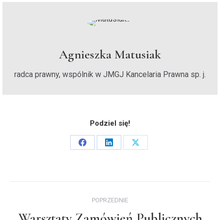
Agnieszka Matusiak
radca prawny, wspólnik w JMGJ Kancelaria Prawna sp. j.
Podziel się!
Share
Share
Share
on
on
on
Facebook
LinkedIn
X
Nawigacja
POPRZEDNIE
wpisów
Warsztaty Zamówień Publicznych