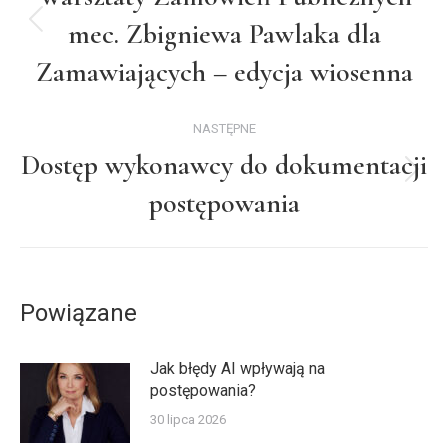
mec. Zbigniewa Pawlaka dla
Poprzedni
wpis:
Zamawiających – edycja wiosenna
NASTĘPNE
Dostęp wykonawcy do dokumentacji
Następny
postępowania
wpis:
Powiązane
Jak błędy AI wpływają na
postępowania?
30 lipca 2026