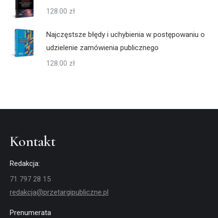
128.00
zł
Najczęstsze błędy i uchybienia w postępowaniu o
udzielenie zamówienia publicznego
128.00
zł
Kontakt
Redakcja:
71 797 28 15
redakcja@przetargipubliczne.pl
Prenumerata