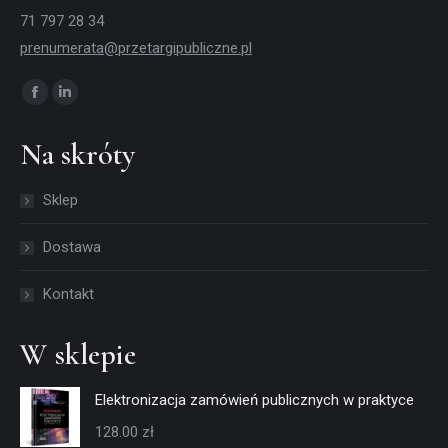
71 797 28 34
prenumerata@przetargipubliczne.pl
Znajdź nas na:
Facebook
Linkedin
page
page
Na skróty
opens
opens
in
in
Sklep
new
new
window
window
Dostawa
Kontakt
W sklepie
Elektronizacja zamówień publicznych w praktyce
128.00
zł