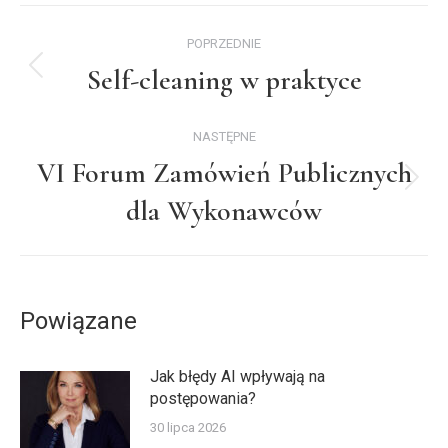
Nawigacja
POPRZEDNIE
wpisów
Self-cleaning w praktyce
Poprzedni
wpis:
NASTĘPNE
VI Forum Zamówień Publicznych
Następny
dla Wykonawców
wpis:
Powiązane
Jak błędy AI wpływają na
postępowania?
30 lipca 2026