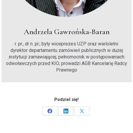
Andrzela Gawrońska-Baran
r. pr., dr n. pr.; były wiceprezes UZP oraz wieloletni
dyrektor departamentu zamówień publicznych w dużej
instytucji zamawiającej; pełnomocnik w postępowaniach
odwoławczych przed KIO; prowadzi AGB Kancelarię Radcy
Prawnego
Podziel się!
Share
Share
Share
on
on
on
Facebook
LinkedIn
X