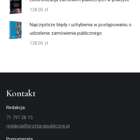
128.00
zł
Najczęstsze błędy i uchybienia w postępowaniu o
udzielenie zamówienia publicznego
128.00
zł
Kontakt
Redakcja:
71 797 28 15
redakcja@przetargipubliczne.pl
Prenumerata