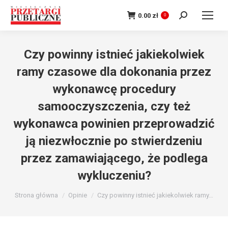
Szukaj:
0.00
zł
0
Czy powinny istnieć jakiekolwiek
ramy czasowe dla dokonania przez
wykonawcę procedury
samooczyszczenia, czy też
wykonawca powinien przeprowadzić
ją niezwłocznie po stwierdzeniu
przez zamawiającego, że podlega
wykluczeniu?
Jesteś tutaj:
Strona główna
Opinie
Czy powinny istnieć jakiekolwiek ramy…