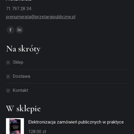
71 797 28 34
prenumerata@przetargipubliczne.pl
Znajdź nas na:
Facebook
Linkedin
page
page
Na skróty
opens
opens
in
in
Sklep
new
new
window
window
Dostawa
Kontakt
W sklepie
Elektronizacja zamówień publicznych w praktyce
128.00
zł